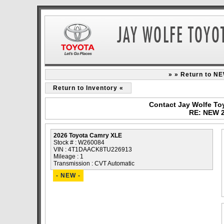
» » Return to N
Return to Inventory «
Contact Jay Wolfe To
RE: NEW 2
2026 Toyota Camry XLE
Stock # : W260084
VIN : 4T1DAACK8TU226913
Mileage : 1
Transmission : CVT Automatic
- NEW -