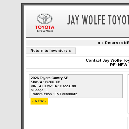
» » Return to N
Return to Inventory «
Contact Jay Wolfe To
RE: NEW 
2026 Toyota Camry SE
Stock # : W260108
VIN : 4T1DAACK3TU223188
Mileage : 1
Transmission : CVT Automatic
- NEW -